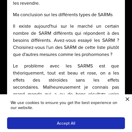
les revendre.
Ma conclusion sur les différents types de SARMs
Il existe aujourd'hui sur le marché un certain
nombre de SARM différents qui répondent à des
besoins différents. Avez-vous essayé les SARM ?
Choisiriez-vous l'un des SARM de cette liste plutôt
que d'autres mesures comme les prohormones ?
Le problème avec les SARMS est que
théoriquement, tout est beau et rose, on a les
effets des stéroïdes sans les effets
secondaires. Malheureusement je connais pas
grand monde qui a eu de bons résultats voire
résultats tout court avec les SARMS, en plus, on
We use cookies to ensure you get the best experience on
our website.
connait jamais la provenance ! La plupart du temps
Diagnostic complet gratuit
+ 3 offres 100% déduites de ton coaching
c'est de la poudre qui vient de Chine, non
💬
Chat Orientation Gratuit
DISCOVERY SCAN GRATUIT
contrôlée ! A votre place je ne m'aventurerais pas
Accept All
×
la dedans, et si vous y tenez, la meilleure façon de