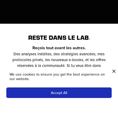
RESTE DANS LE LAB
.
Reçois tout avant les autres.
Des analyses inédites, des stratégies avancées, mes
protocoles privés, les nouveaux e-books, et les offres
réservées à la communauté. Si tu veux être dans
l’intérieur du système, tu t’inscris ici.
We use cookies to ensure you get the best experience on
our website.
Diagnostic complet gratuit
+ 3 offres 100% déduites de ton coaching
💬
Chat Orientation Gratuit
DISCOVERY SCAN GRATUIT
Accept All
×