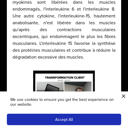
myokines sont libérées dans les muscles
endommagés, l'interleukine 6 et l'interleukine 8.
Une autre cytokine, l'interleukine-15, hautement
anabolisante, n'est libérée dans les muscles
qu'après des contractions musculaires
excentriques, qui endommagent le plus les fibres
musculaires. L'interleukine 15 favorise la synthèse
des protéines musculaires et contribue à réduire la
dégradation excessive des muscles.
We use cookies to ensure you get the best experience on
our website.
Diagnostic complet gratuit
+ 3 offres 100% déduites de ton coaching
💬
Chat Orientation Gratuit
DISCOVERY SCAN GRATUIT
Accept All
×