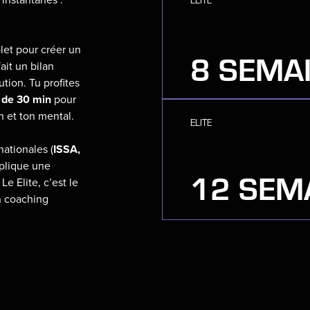
8
instantanés :
plet pour créer un
8 SEMAI
it un bilan
ution. Tu profites
1
 de 30 min
pour
on et ton mental.
ELITE
nationales (
ISSA,
applique une
12 SEMA
Le Elite, c’est le
n coaching