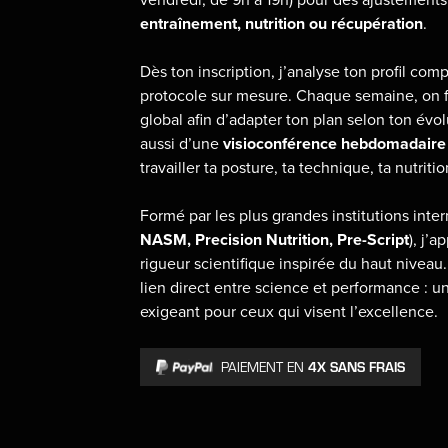
vendredi, de 9h à 19h) pour des ajustements 
entraînement, nutrition ou récupération
.
Dès ton inscription, j’analyse ton profil com
protocole sur mesure. Chaque semaine, on fa
global afin d’adapter ton plan selon ton évol
aussi d’une
visioconférence hebdomadaire
travailler ta posture, ta technique, ta nutriti
Formé par les plus grandes institutions inter
NASM, Precision Nutrition, Pre-Script
), j’
rigueur scientifique inspirée du haut niveau. 
lien direct entre science et performance : u
exigeant pour ceux qui visent l’excellence.
4X SANS FRAIS
PAIEMENT EN