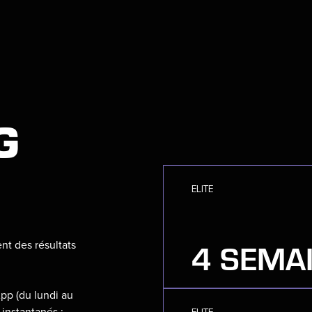
G
4
ELITE
4 SEMAI
nt des résultats
pp (du lundi au
ELITE