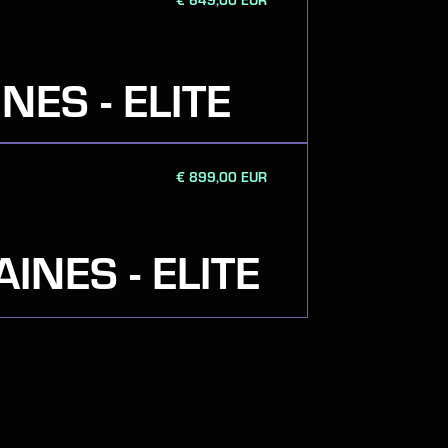
 S
NES - ELITE
2 
€ 899,00 EUR
INES - ELITE